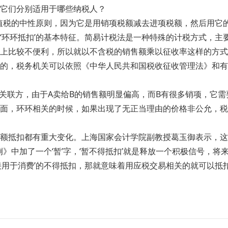
它们分别适用于哪些纳税人？
值税的中性原则，因为它是用销项税额减去进项税额，然后用它
‘环环抵扣’的基本特征。简易计税法是一种特殊的计税方式，主
上比较不便利，所以就以不含税的销售额乘以征收率这样的方式
的，税务机关可以依照《中华人民共和国税收征收管理法》和有
是关联方，由于A卖给B的销售额明显偏高，而B有很多销项，它
面，环环相关的时候，如果出现了无正当理由的价格非公允，税
额抵扣都有重大变化。上海国家会计学院副教授葛玉御表示，这
》中加了一个‘暂’字，‘暂不得抵扣’就是释放一个积极信号，
接用于消费’的不得抵扣，那就意味着用应税交易相关的就可以抵