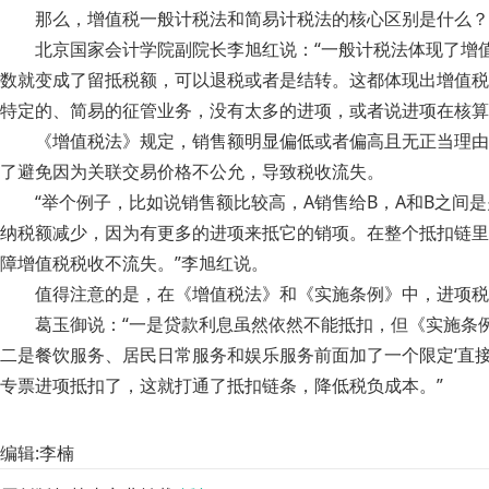
那么，增值税一般计税法和简易计税法的核心区别是什么？
北京国家会计学院副院长李旭红说：“一般计税法体现了增
数就变成了留抵税额，可以退税或者是结转。这都体现出增值税
特定的、简易的征管业务，没有太多的进项，或者说进项在核算
《增值税法》规定，销售额明显偏低或者偏高且无正当理由
了避免因为关联交易价格不公允，导致税收流失。
“举个例子，比如说销售额比较高，A销售给B，A和B之间
纳税额减少，因为有更多的进项来抵它的销项。在整个抵扣链里
障增值税税收不流失。”李旭红说。
值得注意的是，在《增值税法》和《实施条例》中，进项税
葛玉御说：“一是贷款利息虽然依然不能抵扣，但《实施条例
二是餐饮服务、居民日常服务和娱乐服务前面加了一个限定‘直
专票进项抵扣了，这就打通了抵扣链条，降低税负成本。”
编辑:李楠