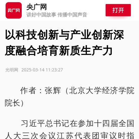
央广网
讲好中国故事 传播中国声音
以科技创新与产业创新深
度融合培育新质生产力
源：光明网
2025-03-14 11:23:27
作者：张辉（北京大学经济学院
院长）
习近平总书记在参加十四届全国
人大三次会议江苏代表团审议时指