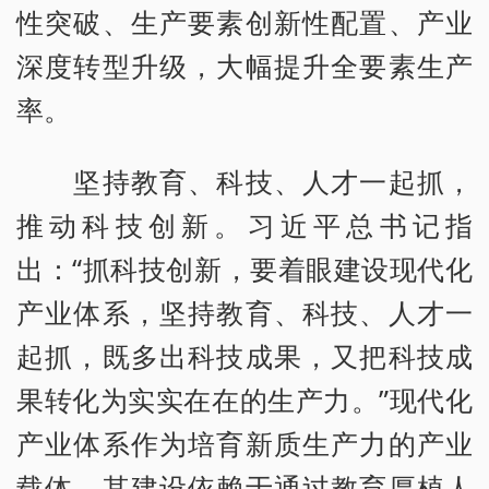
性突破、生产要素创新性配置、产业
深度转型升级，大幅提升全要素生产
率。
坚持教育、科技、人才一起抓，
推动科技创新。习近平总书记指
出：“抓科技创新，要着眼建设现代化
产业体系，坚持教育、科技、人才一
起抓，既多出科技成果，又把科技成
果转化为实实在在的生产力。”现代化
产业体系作为培育新质生产力的产业
载体，其建设依赖于通过教育厚植人