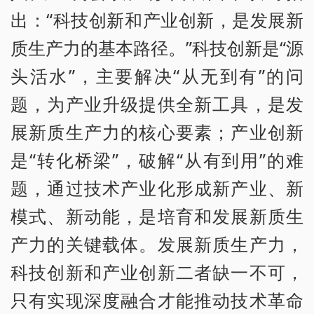
出：“科技创新和产业创新，是发展新
质生产力的基本路径。”科技创新是“源
头活水”，主要解决“从无到有”的问
题，为产业升级提供全新工具，是发
展新质生产力的核心要素；产业创新
是“转化桥梁”，破解“从有到用”的难
题，通过技术产业化形成新产业、新
模式、新动能，是培育和发展新质生
产力的关键载体。发展新质生产力，
科技创新和产业创新二者缺一不可，
只有实现深度融合才能推动技术革命