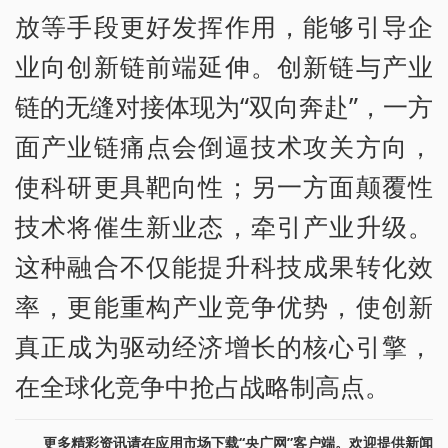
放等手段更好发挥作用，能够引导企
业向创新链前端延伸。创新链与产业
链的无缝对接体现为“双向奔赴”，一方
面产业链痛点会倒逼技术攻关方向，
使科研更具靶向性；另一方面颠覆性
技术将催生新业态，牵引产业升级。
这种融合不仅能提升科技成果转化效
率，更能重构产业竞争优势，使创新
真正成为驱动经济增长的核心引擎，
在全球化竞争中抢占战略制高点。
更多精彩资讯请在应用市场下载“央广网”客户端。欢迎提供新闻