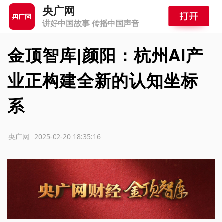
央广网
讲好中国故事 传播中国声音
金顶智库|颜阳：杭州AI产
业正构建全新的认知坐标
系
源：央广网
2025-02-20 18:35:16