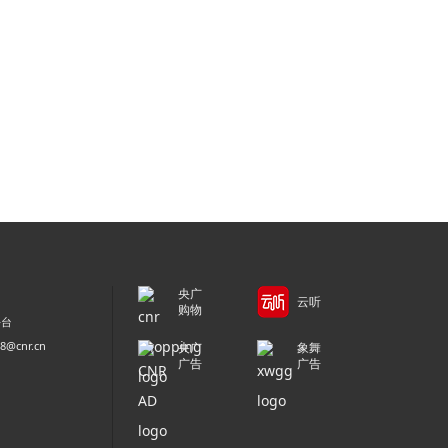
央广
云听
购物
平台
@cnr.cn
央广
象舞
广告
广告