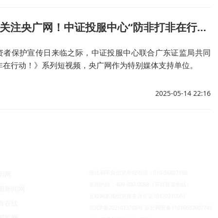
5月15日起关注央广网！中证投服中心“防非打非在行动”系列短视频教你远离风险
国投资者保护宣传日来临之际，中证投服中心联合广东证监局共同
非在行动！》系列短视频，央广网作为特别媒体支持单位。
2025-05-14 22:16
违法和不良信息举报电话：010-56807188
明网
新闻热线：400-800-0088（节目覆盖热线）
国新闻网
互联网新闻信息服务许可证10120210001
青在线
京ICP备2021013708号
京公网安备11010602007741
国军网