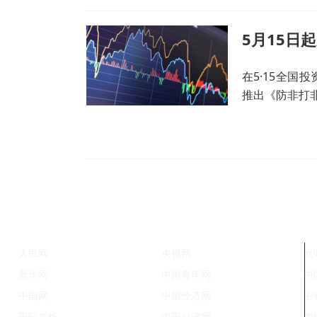
在5·15全
推出《防非打
人民网
央视网
光
新华网
中国青年网
中
中国网
中国经济网
中
国际在线
中国台湾网
中