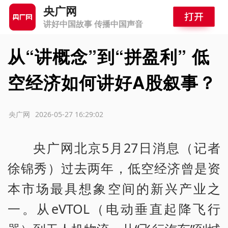
央广网
讲好中国故事 传播中国声音
从“讲概念”到“拼盈利” 低
空经济如何讲好A股叙事？
源：央广网
2026-05-27 16:29:02
央广网北京5月27日消息（记者
徐锦秀）过去两年，低空经济曾是资
本市场最具想象空间的新兴产业之
一。从eVTOL（电动垂直起降飞行