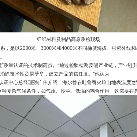
纤维材料及制品高原质检现场
系，是以2000米、3000米和4000米不同梯度海拔、强紫
。
境”质量认证的技术制高点。“通过检验检测反哺产业链，产业链
消除技术性贸易壁垒，建立产品的信任度。”他认为。
团认证中心总经理孙广伟介绍，海尔曾在吐鲁番火焰山地表温度达
这种复杂气候条件，如气压、沙尘、低温的耦合作用，这需要在