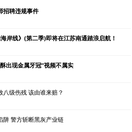
师招聘违规事件
海岸线》(第二季)即将在江苏南通踏浪启航！
桃酥出现金属牙冠”视频不属实
致八级伤残 该由谁来赔？
陷阱 警方斩断黑灰产业链