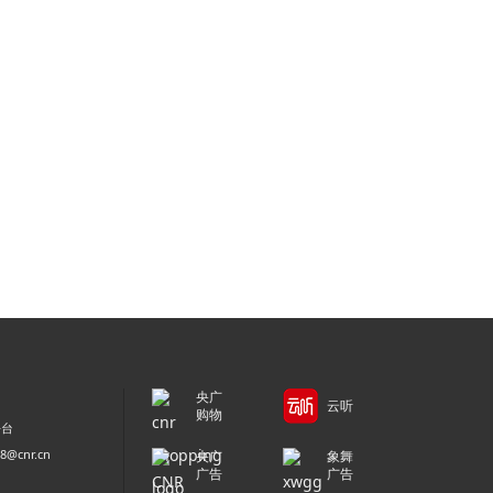
央广
云听
购物
平台
@cnr.cn
央广
象舞
广告
广告