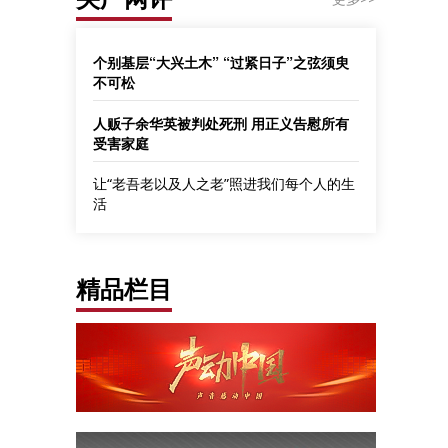
个别基层“大兴土木” “过紧日子”之弦须臾
不可松
人贩子余华英被判处死刑 用正义告慰所有
受害家庭
让“老吾老以及人之老”照进我们每个人的生
活
精品栏目