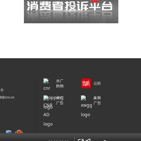
央广
云听
购物
平台
@cnr.cn
央广
象舞
广告
广告