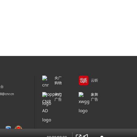
央广
云听
购物
平台
@cnr.cn
央广
象舞
广告
广告