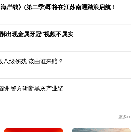
海岸线》(第二季)即将在江苏南通踏浪启航！
桃酥出现金属牙冠”视频不属实
致八级伤残 该由谁来赔？
陷阱 警方斩断黑灰产业链
更多>>