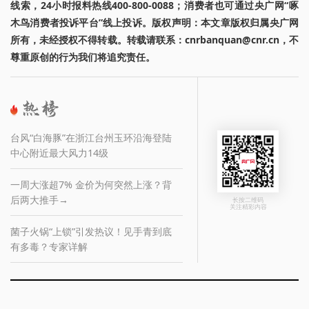
线索，24小时报料热线400-800-0088；消费者也可通过央广网“啄
木鸟消费者投诉平台”线上投诉。版权声明：本文章版权归属央广网
所有，未经授权不得转载。转载请联系：cnrbanquan@cnr.cn，不
尊重原创的行为我们将追究责任。
台风“白海豚”在浙江台州玉环沿海登陆
中心附近最大风力14级
一周大涨超7% 金价为何突然上涨？背
后两大推手→
长按二维码
关注精彩内容
菌子火锅“上锁”引发热议！见手青到底
有多毒？专家详解