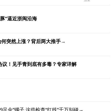
豚”逼近浙闽沿海
价为何突然上涨？背后两大推手→
发热议！见手青到底有多毒？专家详解
9足金”镯子 这些检查“红线”千万别碰→