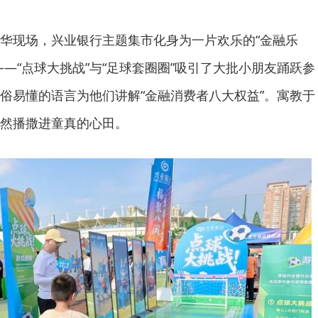
华现场，兴业银行主题集市化身为一片欢乐的“金融乐
—“点球大挑战”与“足球套圈圈”吸引了大批小朋友踊跃参
俗易懂的语言为他们讲解“金融消费者八大权益”。寓教于
然播撒进童真的心田。