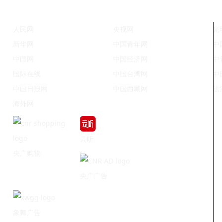
人民网
央视网
光
新华网
中国青年网
中
中国网
中国经济网
中
国际在线
中国台湾网
中
中国日报网
中国西藏网
法
海外网
云听
央广购物
央广广告
象舞广告