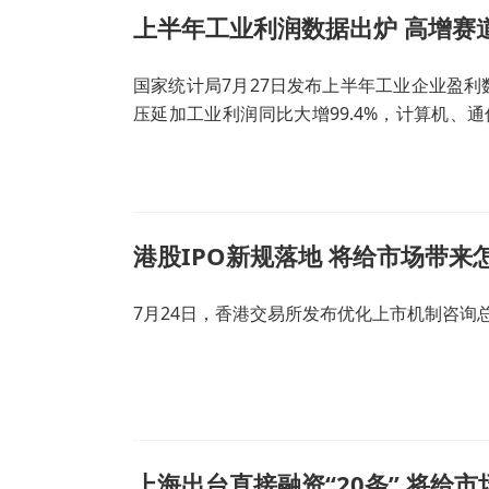
上半年工业利润数据出炉 高增赛
国家统计局7月27日发布上半年工业企业盈利
压延加工业利润同比大增99.4%，计算机、
造业上涨67.8%，煤炭开采和洗选业同比提
长都超过40%，显著高于行业平均水平。
港股IPO新规落地 将给市场带来
7月24日，香港交易所发布优化上市机制咨询
上海出台直接融资“20条” 将给