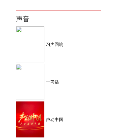
声音
习声回响
一习话
声动中国