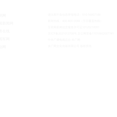
违法和不良信息举报电话：010-56807188
明网
新闻热线：400-800-0088（节目覆盖热线）
国新闻网
互联网新闻信息服务许可证10120210001
青在线
京ICP备2021013708号
京公网安备11010602007741
国军网
中央广播电视总台 央广网
央广网文化传媒有限公司 版权所有
治网