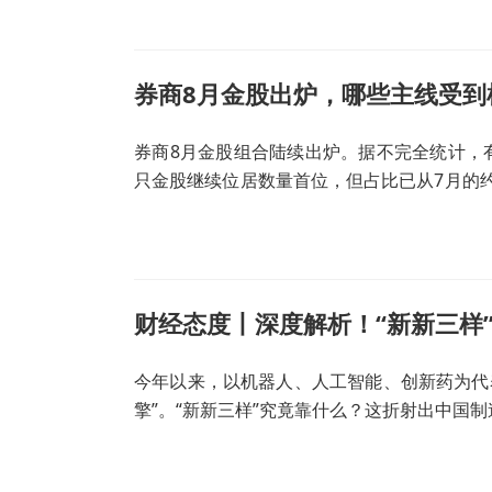
平台，电力与算力将走向深度融合发展。
券商8月金股出炉，哪些主线受到
券商8月金股组合陆续出炉。据不完全统计，
只金股继续位居数量首位，但占比已从7月的约
增加超过2个百分点，达到8.79%。此外，
财经态度丨深度解析！“新新三样
今年以来，以机器人、人工智能、创新药为代表
擎”。“新新三样”究竟靠什么？这折射出中国