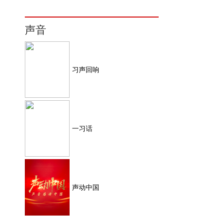
声音
习声回响
一习话
声动中国