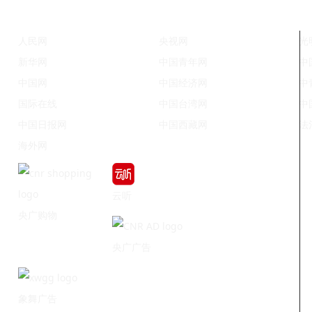
人民网
央视网
光
新华网
中国青年网
中
中国网
中国经济网
中
国际在线
中国台湾网
中
中国日报网
中国西藏网
法
海外网
云听
央广购物
央广广告
象舞广告